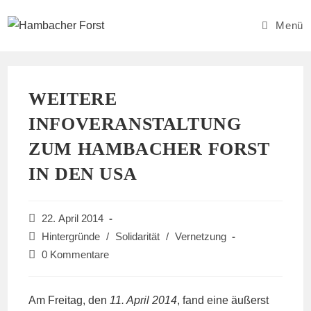
Zum
Inhalt
Menü
springen
WEITERE
INFOVERANSTALTUNG
ZUM HAMBACHER FORST
IN DEN USA
Beitrag
22. April 2014
veröffentlicht:
Beitrags-
Hintergründe
/
Solidarität
/
Vernetzung
Kategorie:
Beitrags-
0 Kommentare
Kommentare:
Am Freitag, den
11. April 2014
, fand eine äußerst