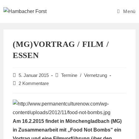
Zum
Inhalt
Menü
springen
(MG)VORTRAG / FILM /
ESSEN
Beitrag
Beitrags-
5. Januar 2015
Termine
/
Vernetzung
veröffentlicht:
Kategorie:
Beitrags-
2 Kommentare
Kommentare:
Am 16.2.2015 findet in Mönchengladbach (MG)
in Zusammenarbeit mit „Food Not Bombs“ ein
Vortrag und eine Filmvorführung über den