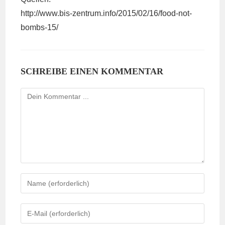
http://www.bis-zentrum.info/2015/02/16/food-not-
bombs-15/
SCHREIBE EINEN KOMMENTAR
Kommentieren
Gib
deinen
Namen
Gib
oder
deine