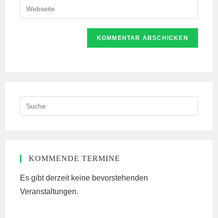
Gib
zum
Mail-
deine
Kommentieren
Adresse
Website-
ein
zum
URL
Kommentieren
ein
ein
(optional)
Search
this
website
KOMMENDE TERMINE
Es gibt derzeit keine bevorstehenden
Veranstaltungen.