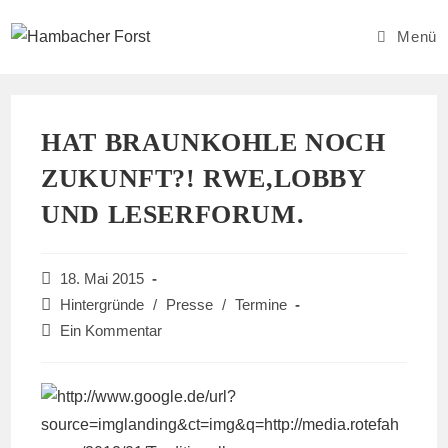
Zum
Inhalt
Menü
springen
HAT BRAUNKOHLE NOCH
ZUKUNFT?! RWE,LOBBY
UND LESERFORUM.
Beitrag
18. Mai 2015
veröffentlicht:
Beitrags-
Hintergründe
/
Presse
/
Termine
Kategorie:
Beitrags-
Ein Kommentar
Kommentare: