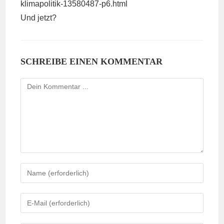
klimapolitik-13580487-p6.html
Und jetzt?
SCHREIBE EINEN KOMMENTAR
Kommentieren
Gib
deinen
Namen
Gib
oder
deine
Benutzernamen
E-