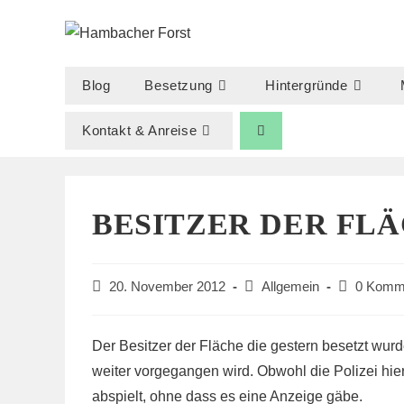
Zum
Inhalt
springen
Blog
Besetzung
Hintergründe
Kontakt & Anreise
BESITZER DER FLÄ
Beitrag
Beitrags-
Beitrags-
20. November 2012
Allgemein
0 Komm
veröffentlicht:
Kategorie:
Kommentar
Der Besitzer der Fläche die gestern besetzt wurd
weiter vorgegangen wird. Obwohl die Polizei hier
abspielt, ohne dass es eine Anzeige gäbe.