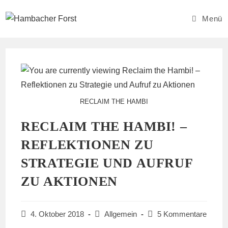
Zum
Inhalt
Menü
springen
RECLAIM THE HAMBI
RECLAIM THE HAMBI! –
REFLEKTIONEN ZU
STRATEGIE UND AUFRUF
ZU AKTIONEN
Beitrag
Beitrags-
Beitrags-
4. Oktober 2018
Allgemein
5 Kommentare
veröffentlicht:
Kategorie:
Kommentare: