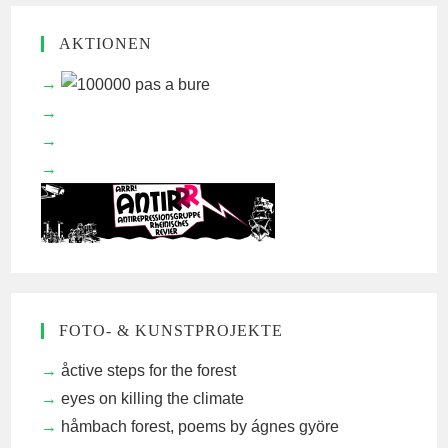
AKTIONEN
FOTO- & KUNSTPROJEKTE
åctive steps for the forest
eyes on killing the climate
håmbach forest, poems by ágnes györe