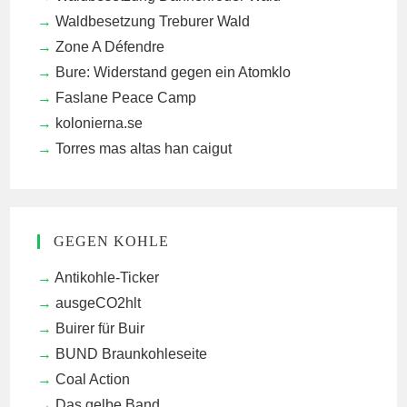
Waldbesetzung Treburer Wald
Zone A Défendre
Bure: Widerstand gegen ein Atomklo
Faslane Peace Camp
kolonierna.se
Torres mas altas han caigut
GEGEN KOHLE
Antikohle-Ticker
ausgeCO2hlt
Buirer für Buir
BUND Braunkohleseite
Coal Action
Das gelbe Band