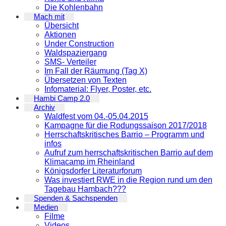
Die Kohlenbahn
Mach mit
Übersicht
Aktionen
Under Construction
Waldspaziergang
SMS- Verteiler
Im Fall der Räumung (Tag X)
Übersetzen von Texten
Infomaterial: Flyer, Poster, etc.
Hambi Camp 2.0
Archiv
Waldfest vom 04.-05.04.2015
Kampagne für die Rodungssaison 2017/2018
Herrschaftskritisches Barrio – Programm und
infos
Aufruf zum herrschaftskritischen Barrio auf dem
Klimacamp im Rheinland
Königsdorfer Literaturforum
Was investiert RWE in die Region rund um den
Tagebau Hambach???
Spenden & Sachspenden
Medien
Filme
Videos