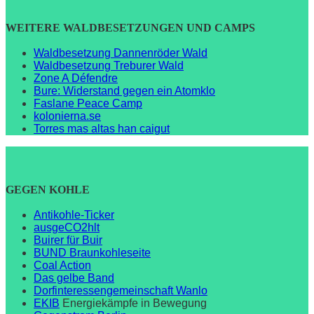
WEITERE WALDBESETZUNGEN UND CAMPS
Waldbesetzung Dannenröder Wald
Waldbesetzung Treburer Wald
Zone A Défendre
Bure: Widerstand gegen ein Atomklo
Faslane Peace Camp
kolonierna.se
Torres mas altas han caigut
GEGEN KOHLE
Antikohle-Ticker
ausgeCO2hlt
Buirer für Buir
BUND Braunkohleseite
Coal Action
Das gelbe Band
Dorfinteressengemeinschaft Wanlo
EKIB
Energiekämpfe in Bewegung