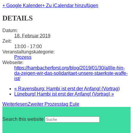
+ Google Kalender
+ Zu iCalendar hinzufügen
DETAILS
Datum:
18. Februar 2019
Zeit:
13:00 - 17:00
Veranstaltungskategorie:
Prozess
Webseite:
https://hambacherforst.org/blog/2019/01/30/alllle-hin-
da-zeigen-wir-das-solidaritaet-unsere-staerkste-waffe-
ist/
«
Ravensburg: Hambi ist erst der Anfang! (Vortrag)
Lüneburg! Hambi ist erst der Anfang! (Vortrag)
»
Weiterlesen
Zweiter Prozesstag Eule
Search this website