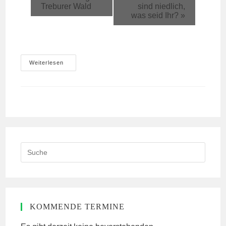
Treburer Wald
sind niedlich,
was seid Ihr?
»
RABAZ
Weiterlesen
In
Köln
Search
this
website
KOMMENDE TERMINE