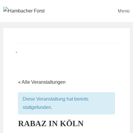
Zum
Inhalt
Menü
springen
Beitrag
Beitrags-
veröffentlicht:
Kategorie:
« Alle Veranstaltungen
Diese Veranstaltung hat bereits
stattgefunden.
RABAZ IN KÖLN