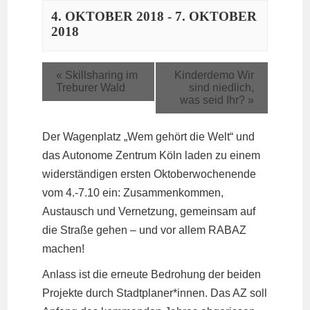
4. OKTOBER 2018
-
7. OKTOBER
2018
«
Skillsharing im
Kinderdemo Wir
Treburer Wald
sind niedlich,
was seid Ihr?
»
Der Wagenplatz „Wem gehört die Welt“ und
das Autonome Zentrum Köln laden zu einem
widerständigen ersten Oktoberwochenende
vom 4.-7.10 ein: Zusammenkommen,
Austausch und Vernetzung, gemeinsam auf
die Straße gehen – und vor allem RABAZ
machen!
Anlass ist die erneute Bedrohung der beiden
Projekte durch Stadtplaner*innen. Das AZ soll