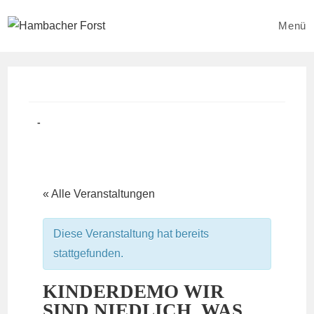
Zum
Inhalt
Menü
springen
Beitrag
Beitrags-
veröffentlicht:
Kategorie:
« Alle Veranstaltungen
Diese Veranstaltung hat bereits
stattgefunden.
KINDERDEMO WIR
SIND NIEDLICH, WAS