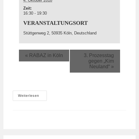
4. Oktober 2018
Zeit:
16:30 - 19:30
VERANSTALTUNGSORT
Stüttgenweg 2, 50935 Köln, Deutschland
«
RABAZ in Köln
3. Prozesstag
gegen „Kim
Neuland“
»
Kinderdemo
Weiterlesen
Wir
Sind
Niedlich,
Was
Seid
Ihr?