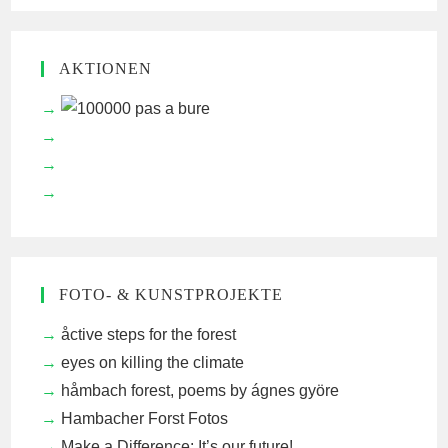
AKTIONEN
FOTO- & KUNSTPROJEKTE
åctive steps for the forest
eyes on killing the climate
håmbach forest, poems by ágnes györe
Hambacher Forst Fotos
Make a Difference: It’s our future!