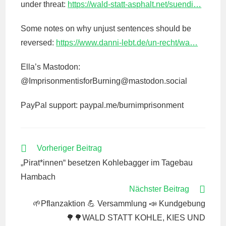
under threat:
https://wald-statt-asphalt.net/suendi…
Some notes on why unjust sentences should be
reversed:
https://www.danni-lebt.de/un-recht/wa…
Ella’s Mastodon:
@ImprisonmentisforBurning@
mastodon.social
PayPal support: paypal.me/burnimprisonment
WEITERE
Vorheriger Beitrag
ARTIKEL
„Pirat*innen“ besetzen Kohlebagger im Tagebau
ANSEHEN
Hambach
Nächster Beitrag
🌱Pflanzaktion 💪 Versammlung 📣 Kundgebung
🌳🌳WALD STATT KOHLE, KIES UND