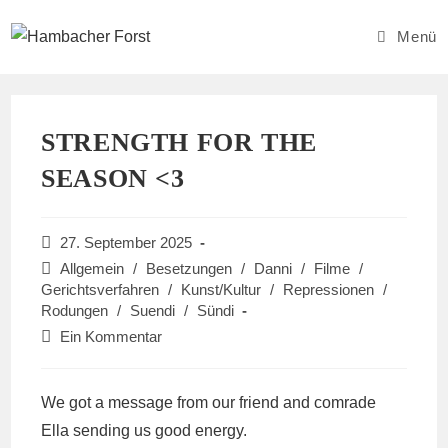
Zum
Inhalt
Menü
springen
STRENGTH FOR THE
SEASON <3
Beitrag
27. September 2025
veröffentlicht:
Beitrags-
Allgemein
/
Besetzungen
/
Danni
/
Filme
/
Kategorie:
Gerichtsverfahren
/
Kunst/Kultur
/
Repressionen
/
Rodungen
/
Suendi
/
Sündi
Beitrags-
Ein Kommentar
Kommentare:
We got a message from our friend and comrade
Ella sending us good energy.