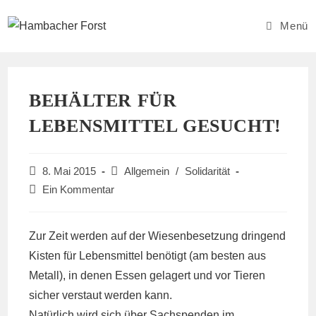
Zum
Inhalt
Menü
springen
BEHÄLTER FÜR
LEBENSMITTEL GESUCHT!
Beitrag
Beitrags-
8. Mai 2015
Allgemein
/
Solidarität
veröffentlicht:
Kategorie:
Beitrags-
Ein Kommentar
Kommentare:
Zur Zeit werden auf der Wiesenbesetzung dringend
Kisten für Lebensmittel benötigt (am besten aus
Metall), in denen Essen gelagert und vor Tieren
sicher verstaut werden kann.
Natürlich wird sich über Sachspenden im