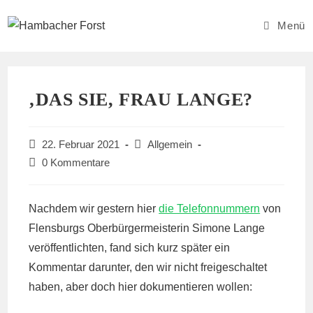
Zum
Inhalt
Menü
springen
‚DAS SIE, FRAU LANGE?
Beitrag
Beitrags-
22. Februar 2021
Allgemein
veröffentlicht:
Kategorie:
Beitrags-
0 Kommentare
Kommentare:
Nachdem wir gestern hier
die Telefonnummern
von
Flensburgs Oberbürgermeisterin Simone Lange
veröffentlichten, fand sich kurz später ein
Kommentar darunter, den wir nicht freigeschaltet
haben, aber doch hier dokumentieren wollen: