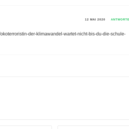
12 MAI 2020
ANTWORT
/okoterroristin-der-klimawandel-wartet-nicht-bis-du-die-schule-
Gib