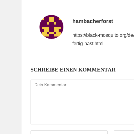
hambacherforst
https://black-mosquito.org/de
fertig-hast.html
SCHREIBE EINEN KOMMENTAR
Kommentieren
Gib
Gib