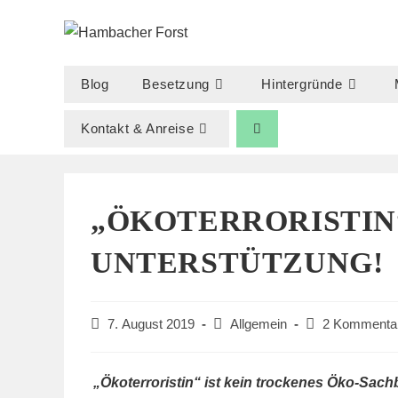
Zum
Inhalt
springen
Blog
Besetzung
Hintergründe
Kontakt & Anreise
„ÖKOTERRORISTIN
UNTERSTÜTZUNG!
Beitrag
Beitrags-
Beitrags-
7. August 2019
Allgemein
2 Kommenta
veröffentlicht:
Kategorie:
Kommentare:
„Ökoterroristin“ ist kein trockenes Öko-Sac