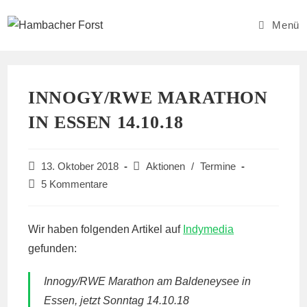
Zum
Inhalt
Menü
springen
INNOGY/RWE MARATHON
IN ESSEN 14.10.18
Beitrag
Beitrags-
13. Oktober 2018
Aktionen
/
Termine
veröffentlicht:
Kategorie:
Beitrags-
5 Kommentare
Kommentare:
Wir haben folgenden Artikel auf
Indymedia
gefunden:
Innogy/RWE Marathon am Baldeneysee in
Essen, jetzt Sonntag 14.10.18