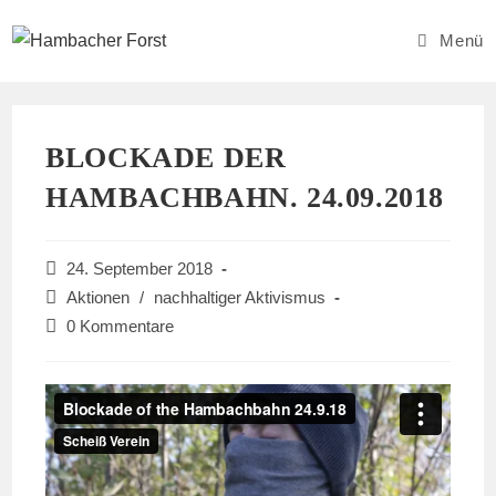
Zum
Inhalt
Menü
springen
BLOCKADE DER
HAMBACHBAHN. 24.09.2018
Beitrag
24. September 2018
veröffentlicht:
Beitrags-
Aktionen
/
nachhaltiger Aktivismus
Kategorie:
Beitrags-
0 Kommentare
Kommentare: