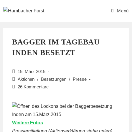
Zum
Inhalt
Menü
springen
BAGGER IM TAGEBAU
INDEN BESETZT
Beitrag
15. März 2015
veröffentlicht:
Beitrags-
Aktionen
/
Besetzungen
/
Presse
Kategorie:
Beitrags-
26 Kommentare
Kommentare:
Weitere Fotos
Pressemitteilung (Aktionserklärung siehe unten)