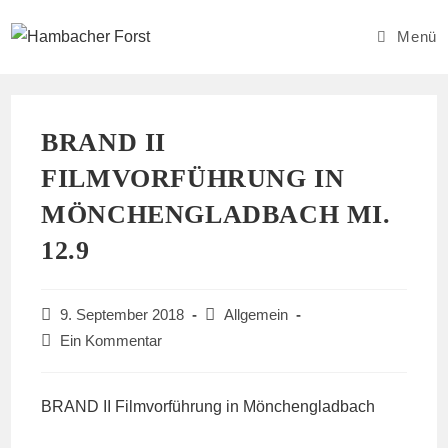
Zum
Inhalt
Menü
springen
BRAND II
FILMVORFÜHRUNG IN
MÖNCHENGLADBACH MI.
12.9
Beitrag
Beitrags-
9. September 2018
Allgemein
veröffentlicht:
Kategorie:
Beitrags-
Ein Kommentar
Kommentare:
BRAND II Filmvorführung in Mönchengladbach