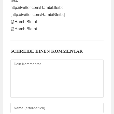
test:
http://twitter.com/HambiBleibt
[http://twitter.com/HambiBleibt]
@HambiBleibt
@HambiBleibt
SCHREIBE EINEN KOMMENTAR
Kommentieren
Gib
deinen