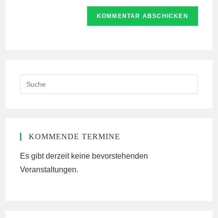
Adresse
Website-
ein
zum
URL
Kommentieren
ein
ein
(optional)
Search
this
website
KOMMENDE TERMINE
Es gibt derzeit keine bevorstehenden
Veranstaltungen.