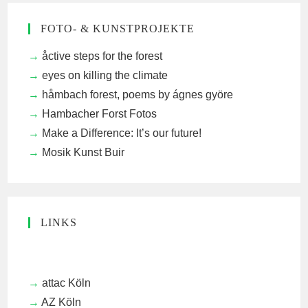
FOTO- & KUNSTPROJEKTE
åctive steps for the forest
eyes on killing the climate
håmbach forest, poems by ágnes györe
Hambacher Forst Fotos
Make a Difference: It’s our future!
Mosik Kunst Buir
LINKS
attac Köln
AZ Köln