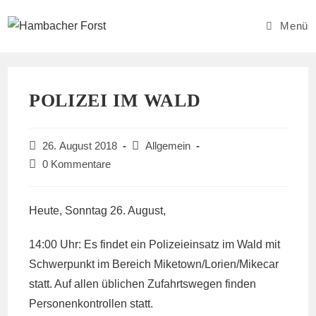
Zum
Inhalt
Menü
springen
POLIZEI IM WALD
Beitrag
Beitrags-
26. August 2018
Allgemein
veröffentlicht:
Kategorie:
Beitrags-
0 Kommentare
Kommentare:
Heute, Sonntag 26. August,
14:00 Uhr: Es findet ein Polizeieinsatz im Wald mit
Schwerpunkt im Bereich Miketown/Lorien/Mikecar
statt. Auf allen üblichen Zufahrtswegen finden
Personenkontrollen statt.