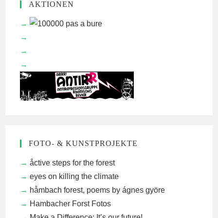
AKTIONEN
FOTO- & KUNSTPROJEKTE
åctive steps for the forest
eyes on killing the climate
håmbach forest, poems by ágnes györe
Hambacher Forst Fotos
Make a Difference: It’s our future!