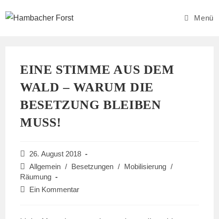
Zum
Inhalt
Menü
springen
EINE STIMME AUS DEM
WALD – WARUM DIE
BESETZUNG BLEIBEN
MUSS!
Beitrag
26. August 2018
veröffentlicht:
Beitrags-
Allgemein
/
Besetzungen
/
Mobilisierung
/
Kategorie:
Räumung
Beitrags-
Ein Kommentar
Kommentare: