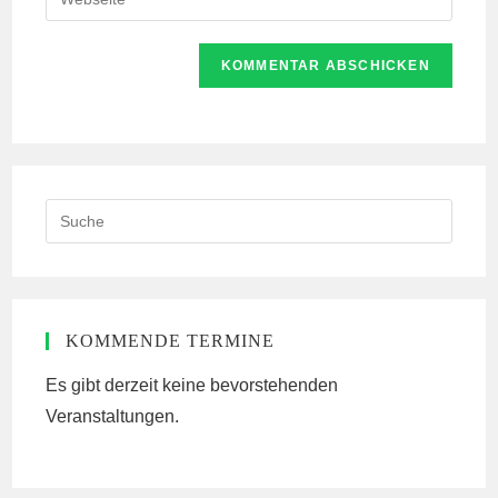
Mail-
deine
Kommentieren
Adresse
Website-
ein
zum
URL
Kommentieren
ein
ein
(optional)
Search
this
website
KOMMENDE TERMINE
Es gibt derzeit keine bevorstehenden
Veranstaltungen.