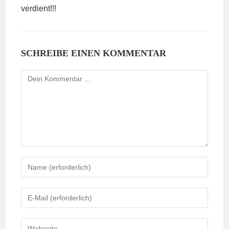
verdient!!!
SCHREIBE EINEN KOMMENTAR
Kommentieren
Gib
deinen
Namen
Gib
oder
deine
Benutzernamen
E-
Gib
zum