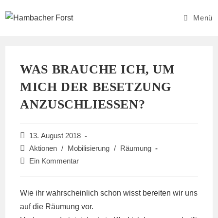
Zum
Inhalt
Menü
springen
WAS BRAUCHE ICH, UM
MICH DER BESETZUNG
ANZUSCHLIESSEN?
Beitrag
13. August 2018
veröffentlicht:
Beitrags-
Aktionen
/
Mobilisierung
/
Räumung
Kategorie:
Beitrags-
Ein Kommentar
Kommentare:
Wie ihr wahrscheinlich schon wisst bereiten wir uns
auf die Räumung vor.