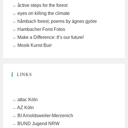
åctive steps for the forest
eyes on killing the climate
håmbach forest, poems by ágnes györe
Hambacher Forst Fotos
Make a Difference: It’s our future!
Mosik Kunst Buir
LINKS
attac Köln
AZ Köln
BI Arnoldsweiler-Merzenich
BUND Jugend NRW