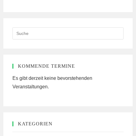
ein
ein
(optional)
Search
this
website
KOMMENDE TERMINE
Es gibt derzeit keine bevorstehenden
Veranstaltungen.
KATEGORIEN