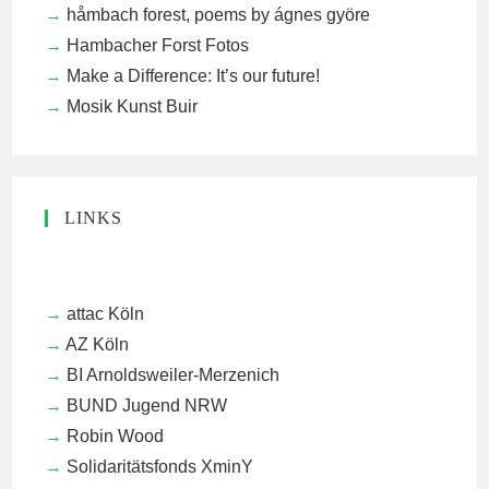
håmbach forest, poems by ágnes györe
Hambacher Forst Fotos
Make a Difference: It’s our future!
Mosik Kunst Buir
LINKS
attac Köln
AZ Köln
BI Arnoldsweiler-Merzenich
BUND Jugend NRW
Robin Wood
Solidaritätsfonds XminY