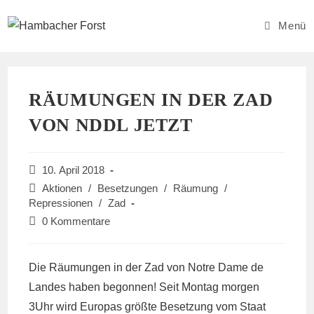
Zum
Inhalt
Menü
springen
RÄUMUNGEN IN DER ZAD
VON NDDL JETZT
Beitrag
10. April 2018
veröffentlicht:
Beitrags-
Aktionen
/
Besetzungen
/
Räumung
/
Kategorie:
Repressionen
/
Zad
Beitrags-
0 Kommentare
Kommentare:
Die Räumungen in der Zad von Notre Dame de
Landes haben begonnen! Seit Montag morgen
3Uhr wird Europas größte Besetzung vom Staat