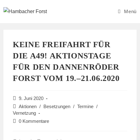
Zum
Inhalt
Menü
springen
KEINE FREIFAHRT FÜR
DIE A49! AKTIONSTAGE
FÜR DEN DANNENRÖDER
FORST VOM 19.–21.06.2020
Beitrag
9. Juni 2020
veröffentlicht:
Beitrags-
Aktionen
/
Besetzungen
/
Termine
/
Kategorie:
Vernetzung
Beitrags-
0 Kommentare
Kommentare: