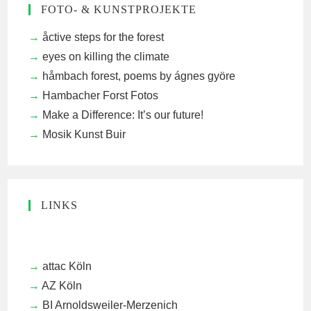
FOTO- & KUNSTPROJEKTE
åctive steps for the forest
eyes on killing the climate
håmbach forest, poems by ágnes györe
Hambacher Forst Fotos
Make a Difference: It’s our future!
Mosik Kunst Buir
LINKS
attac Köln
AZ Köln
BI Arnoldsweiler-Merzenich