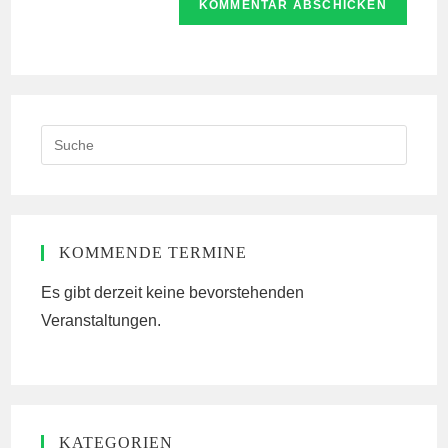
zum
URL
Kommentieren
ein
ein
(optional)
Search
this
website
KOMMENDE TERMINE
Es gibt derzeit keine bevorstehenden
Veranstaltungen.
KATEGORIEN