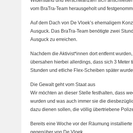
Widerstand und verschwanzten sich anschließend
vom BraTra-Team herausgeholt und festgenomm
Auf dem Dach von De Vloek’s ehemaligem Konzert
Ausguck. Das BraTra-Team benötigte zwei Stund
Ausguck zu erreichen.
Nachdem die Aktivist*innen dort entfernt wurden, 
übersahen hierbei allerdings, dass sich 3 Meter ti
Stunden und etliche Flex-Scheiben später wurde
Die Gewalt geht vom Staat aus
Wir möchten an dieser Stelle festhalten, dass w
wurden und was auch immer sie die diesbezüglich
dazu dienen sollen, die völlig übertriebene Polize
Bereits eine Woche vor der Räumung installiert
gegenüber von De Vloek.