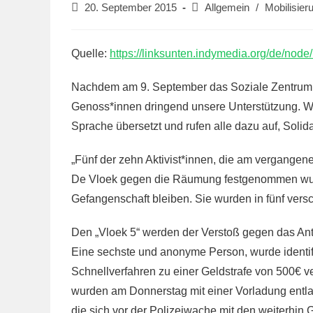
Beitrag
Beitrags-
20. September 2015
Allgemein
/
Mobilisier
veröffentlicht:
Kategorie:
Quelle:
https://linksunten.indymedia.org/de/nod
Nachdem am 9. September das Soziale Zentrum D
Genoss*innen dringend unsere Unterstützung. W
Sprache übersetzt und rufen alle dazu auf, Solida
„Fünf der zehn Aktivist*innen, die am vergange
De Vloek gegen die Räumung festgenommen wurd
Gefangenschaft bleiben. Sie wurden in fünf vers
Den „Vloek 5“ werden der Verstoß gegen das Anti
Eine sechste und anonyme Person, wurde identifi
Schnellverfahren zu einer Geldstrafe von 500€ ve
wurden am Donnerstag mit einer Vorladung entl
die sich vor der Polizeiwache mit den weiterhin 