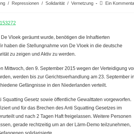
Beitrags-
ung
/
Repressionen
/
Solidarität
/
Vernetzung
Ein Kommenta
Kommentare:
e/153272
e Vloek geräumt wurde, benötigen die Inhaftierten
ir haben die Stellungnahme von De Vloek in die deutsche
rität zu zeigen und Aktiv zu werden.
nen Mittwoch, den 9. September 2015 wegen der Verteidigung vo
en, werden bis zur Gerichtsverhandlung am 23. September i
chiedene Gefängnisse in den Niederlanden verteilt.
 Squatting Gesetz sowie öffentliche Gewalttaten vorgeworfen.
ziert und für das Brechen des Anti Squatting Gesetzes im
rurteilt und nach 2 Tagen Haft freigelassen. Weitere Personen
assen, gerade rechtzeitig um an der Lärm-Demo teilzunehmen,
Gefangenen solidarisierte.