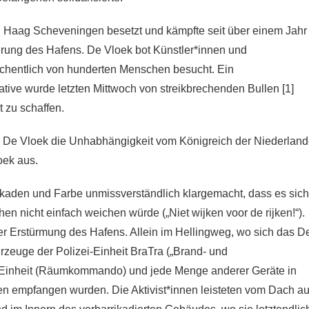
 Haag Scheveningen besetzt und kämpfte seit über einem Jahr
erung des Hafens. De Vloek bot Künstler*innen und
chentlich von hunderten Menschen besucht. Ein
tiative wurde letzten Mittwoch von streikbrechenden Bullen [1]
t zu schaffen.
e De Vloek die Unhabhängigkeit vom Königreich der Niederlan
oek aus.
ikaden und Farbe unmissverständlich klargemacht, dass es sich
n nicht einfach weichen würde („Niet wijken voor de rijken!“).
Erstürmung des Hafens. Allein im Hellingweg, wo sich das D
zeuge der Polizei-Einheit BraTra („Brand- und
-Einheit (Räumkommando) und jede Menge anderer Geräte in
en empfangen wurden. Die Aktivist*innen leisteten vom Dach a