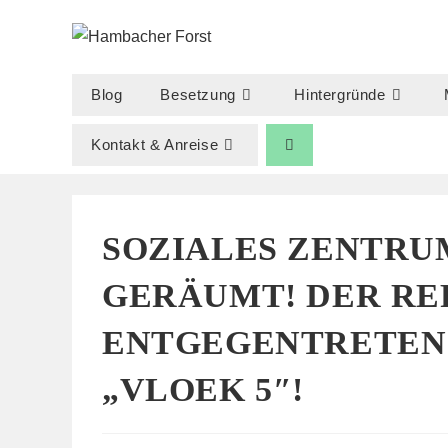
Zum
Inhalt
springen
Blog
Besetzung
Hintergründe
Kontakt & Anreise
SOZIALES ZENTRU
GERÄUMT! DER RE
ENTGEGENTRETEN! 
„VLOEK 5″!