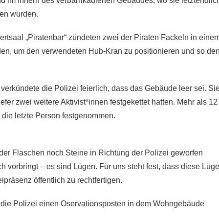
 im Innern des verbarrikadierten Gebäudes, wo sie letztendlic
en wurden.
saal „Piratenbar“ zündeten zwei der Piraten Fackeln in eine
en, um den verwendeten Hub-Kran zu positionieren und so de
verkündete die Polizei feierlich, dass das Gebäude leer sei. Si
efer zwei weitere Aktivist*innen festgekettet hatten. Mehr als 12
 die letzte Person festgenommen.
eder Flaschen noch Steine in Richtung der Polizei geworfen
 vorbringt – es sind Lügen. Für uns steht fest, dass diese Lüg
ipräsenz öffentlich zu rechtfertigen.
e die Polizei einen Oservationsposten in dem Wohngebäude