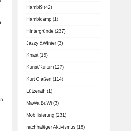
h
Hambi9
(42)
Hambicamp
(1)
m
n
Hintergründe
(237)
Jazzy &Winter
(3)
e
Knast
(15)
Kunst/Kultur
(127)
Kurt Claßen
(114)
Lützerath
(1)
en
MaWa BuWi
(3)
Mobilisierung
(231)
nachhaltiger Aktivismus
(18)