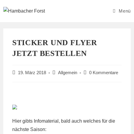
Zum
Inhalt
Menü
springen
STICKER UND FLYER
JETZT BESTELLEN
Beitrag
Beitrags-
Beitrags-
19. März 2018
Allgemein
0 Kommentare
veröffentlicht:
Kategorie:
Kommentare:
Hier gibts Infomaterial, bald auch welches für die
nächste Saison: