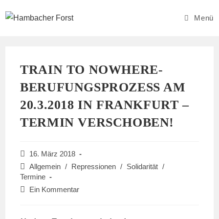
Zum
Inhalt
Menü
springen
TRAIN TO NOWHERE-
BERUFUNGSPROZESS AM
20.3.2018 IN FRANKFURT –
TERMIN VERSCHOBEN!
Beitrag
16. März 2018
veröffentlicht:
Beitrags-
Allgemein
/
Repressionen
/
Solidarität
/
Kategorie:
Termine
Beitrags-
Ein Kommentar
Kommentare: