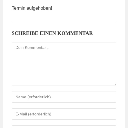
Termin aufgehoben!
SCHREIBE EINEN KOMMENTAR
Kommentieren
Gib
deinen
Namen
Gib
oder
deine
Benutzernamen
E-