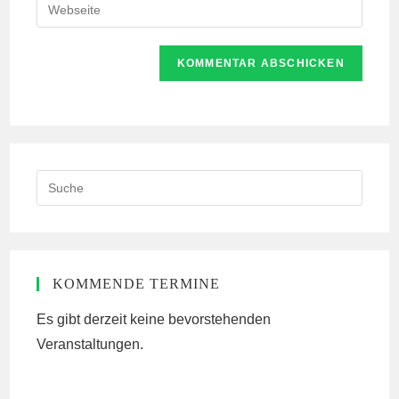
Gib
zum
Mail-
deine
Kommentieren
Adresse
Website-
ein
zum
URL
Kommentieren
ein
ein
(optional)
Search
this
website
KOMMENDE TERMINE
Es gibt derzeit keine bevorstehenden
Veranstaltungen.