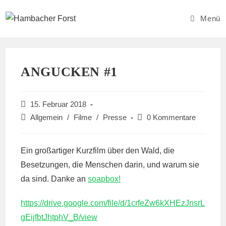
Zum
Inhalt
Menü
springen
ANGUCKEN #1
Beitrag
15. Februar 2018
veröffentlicht:
Beitrags-
Beitrags-
Allgemein
/
Filme
/
Presse
0 Kommentare
Kategorie:
Kommentare:
Ein großartiger Kurzfilm über den Wald, die
Besetzungen, die Menschen darin, und warum sie
da sind. Danke an
soapbox!
https://drive.google.com/file/d/1crfeZw6kXHEzJnsrL
gEijfbtJhtphV_B/view