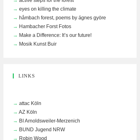
åctive steps for the forest
eyes on killing the climate
håmbach forest, poems by ágnes györe
Hambacher Forst Fotos
Make a Difference: It’s our future!
Mosik Kunst Buir
LINKS
attac Köln
AZ Köln
BI Arnoldsweiler-Merzenich
BUND Jugend NRW
Robin Wood