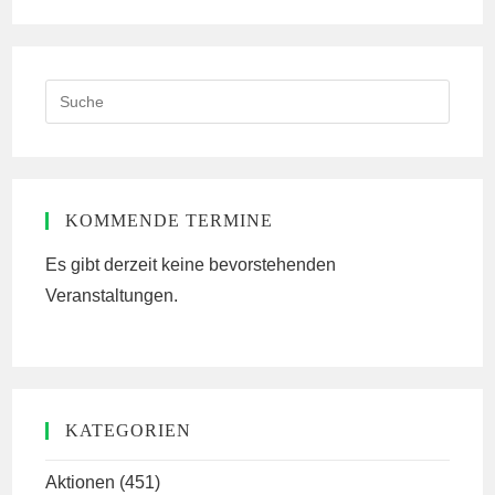
(optional)
Search
this
website
KOMMENDE TERMINE
Es gibt derzeit keine bevorstehenden
Veranstaltungen.
KATEGORIEN
Aktionen
(451)