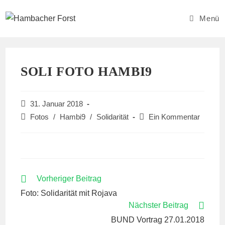
Zum
Inhalt
Menü
springen
SOLI FOTO HAMBI9
Beitrag
31. Januar 2018
veröffentlicht:
Beitrags-
Beitrags-
Fotos
/
Hambi9
/
Solidarität
Ein Kommentar
Kategorie:
Kommentare:
WEITERE
Vorheriger Beitrag
ARTIKEL
Foto: Solidarität mit Rojava
ANSEHEN
Nächster Beitrag
BUND Vortrag 27.01.2018