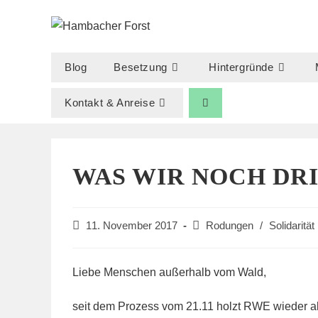
Zum
Inhalt
springen
Blog
Besetzung
Hintergründe
Kontakt & Anreise
WAS WIR NOCH DR
Beitrag
Beitrags-
11. November 2017
Rodungen
/
Solidarität
veröffentlicht:
Kategorie:
Liebe Menschen außerhalb vom Wald,
seit dem Prozess vom 21.11 holzt RWE wieder ab