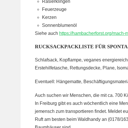
Rasierklingen
Feuerzeuge
Kerzen
Sonnenblumenöl
Siehe auch
https://hambacherforst.org/mach-
RUCKSACKPACKLISTE FÜR SPONT
Schlafsack, Kopflampe, veganes energiereiche
Erstehilfetasche, Rettungsdecke, Plane, Is
Eventuell: Hängematte, Beschäftigungsmaterial
Auch suchen wir Menschen, die mit ca. 700 Ki
In Freiburg gibt es auch wöchentlich eine M
jemensch zum transportieren findet. Meldet e
Ruft am besten beim Waldhandy an (0178/1637
Baumhäuser sind.