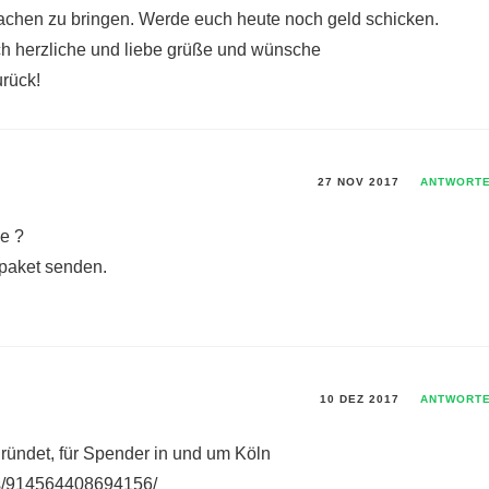
achen zu bringen. Werde euch heute noch geld schicken.
ch herzliche und liebe grüße und wünsche
urück!
27 NOV 2017
ANTWORT
e ?
paket senden.
10 DEZ 2017
ANTWORT
ündet, für Spender in und um Köln
ps/914564408694156/