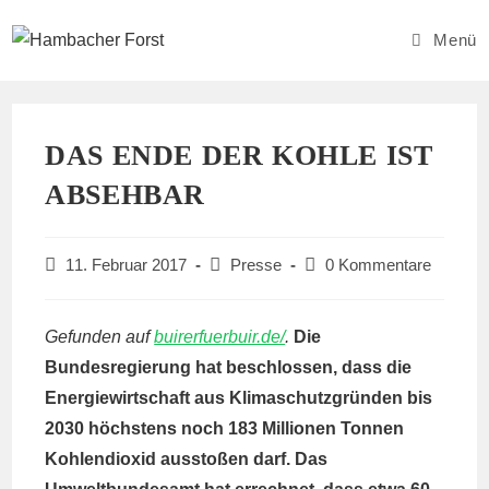
Zum
Inhalt
Menü
springen
DAS ENDE DER KOHLE IST
ABSEHBAR
Beitrag
Beitrags-
Beitrags-
11. Februar 2017
Presse
0 Kommentare
veröffentlicht:
Kategorie:
Kommentare:
Gefunden auf
buirerfuerbuir.de/
.
Die
Bundesregierung hat beschlossen, dass die
Energiewirtschaft aus Klimaschutzgründen bis
2030 höchstens noch 183 Millionen Tonnen
Kohlendioxid ausstoßen darf. Das