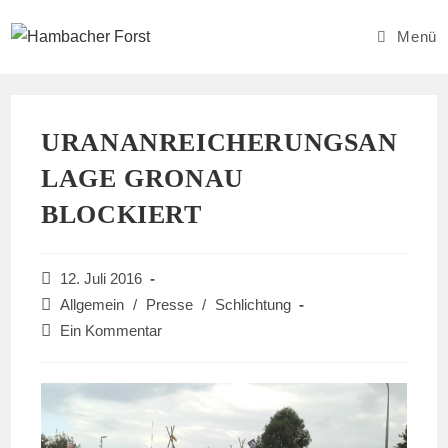
Zum
Inhalt
Menü
springen
URANANREICHERUNGSAN
LAGE GRONAU
BLOCKIERT
Beitrag
12. Juli 2016
veröffentlicht:
Beitrags-
Allgemein
/
Presse
/
Schlichtung
Kategorie:
Beitrags-
Ein Kommentar
Kommentare: