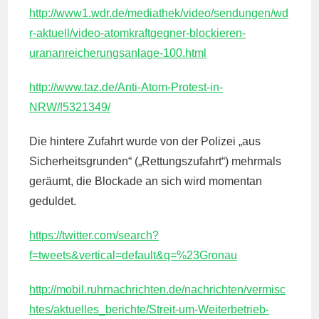
http://www1.wdr.de/mediathek/video/sendungen/wd
r-aktuell/video-atomkraftgegner-blockieren-
urananreicherungsanlage-100.html
http://www.taz.de/Anti-Atom-Protest-in-
NRW/!5321349/
Die hintere Zufahrt wurde von der Polizei „aus
Sicherheitsgrunden“ („Rettungszufahrt“) mehrmals
geräumt, die Blockade an sich wird momentan
geduldet.
https://twitter.com/search?
f=tweets&vertical=default&q=%23Gronau
http://mobil.ruhrnachrichten.de/nachrichten/vermisc
htes/aktuelles_berichte/Streit-um-Weiterbetrieb-