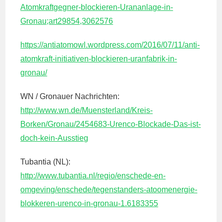
Atomkraftgegner-blockieren-Urananlage-in-
Gronau;art29854,3062576
https://antiatomowl.wordpress.com/2016/07/11/anti-
atomkraft-initiativen-blockieren-uranfabrik-in-
gronau/
WN / Gronauer Nachrichten:
http://www.wn.de/Muensterland/Kreis-
Borken/Gronau/2454683-Urenco-Blockade-Das-ist-
doch-kein-Ausstieg
Tubantia (NL):
http://www.tubantia.nl/regio/enschede-en-
omgeving/enschede/tegenstanders-atoomenergie-
blokkeren-urenco-in-gronau-1.6183355