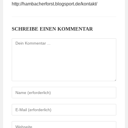
http://hambacherforst.blogsport.de/kontakt/
SCHREIBE EINEN KOMMENTAR
Kommentieren
Gib
deinen
Namen
Gib
oder
deine
Benutzernamen
E-
Gib
zum