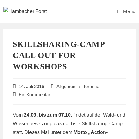
Zum
Inhalt
Menü
springen
SKILLSHARING-CAMP –
CALL OUT FOR
WORKSHOPS
Beitrag
Beitrags-
14. Juli 2016
Allgemein
/
Termine
veröffentlicht:
Kategorie:
Beitrags-
Ein Kommentar
Kommentare:
Vom
24.09. bis zum 07.10.
findet auf der Wald- und
Wiesenbesetzung das nächste Skillsharing-Camp
statt. Dieses Mal unter dem
Motto „Action-