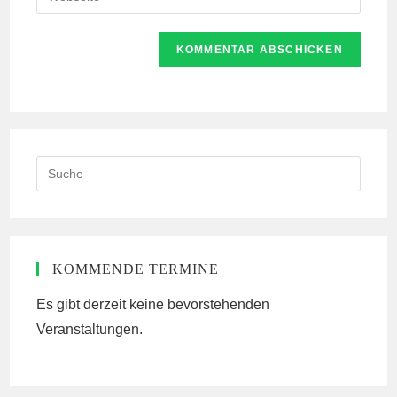
Mail-
deine
Kommentieren
Adresse
Website-
ein
zum
URL
Kommentieren
ein
ein
(optional)
Search
this
website
KOMMENDE TERMINE
Es gibt derzeit keine bevorstehenden
Veranstaltungen.