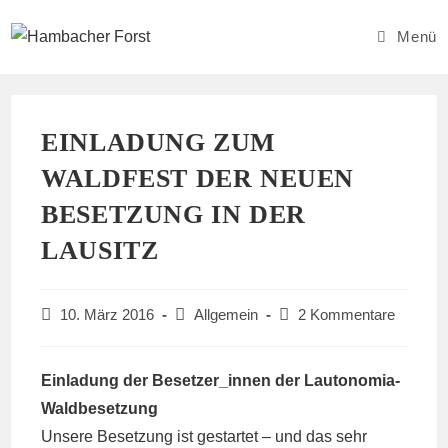
Zum
Inhalt
Menü
springen
EINLADUNG ZUM
WALDFEST DER NEUEN
BESETZUNG IN DER
LAUSITZ
Beitrag
Beitrags-
Beitrags-
10. März 2016
Allgemein
2 Kommentare
veröffentlicht:
Kategorie:
Kommentare:
Einladung der Besetzer_innen der Lautonomia-
Waldbesetzung
Unsere Besetzung ist gestartet – und das sehr