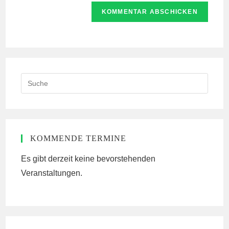
Website-
ein
zum
URL
Kommentieren
ein
ein
(optional)
Search
this
website
KOMMENDE TERMINE
Es gibt derzeit keine bevorstehenden
Veranstaltungen.