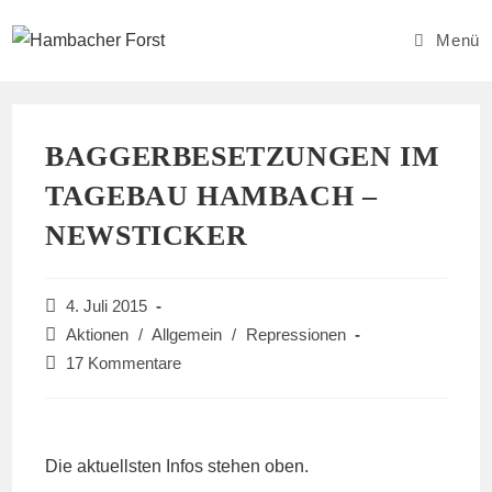
Zum
Inhalt
Menü
springen
BAGGERBESETZUNGEN IM
TAGEBAU HAMBACH –
NEWSTICKER
Beitrag
4. Juli 2015
veröffentlicht:
Beitrags-
Aktionen
/
Allgemein
/
Repressionen
Kategorie:
Beitrags-
17 Kommentare
Kommentare:
Die aktuellsten Infos stehen oben.