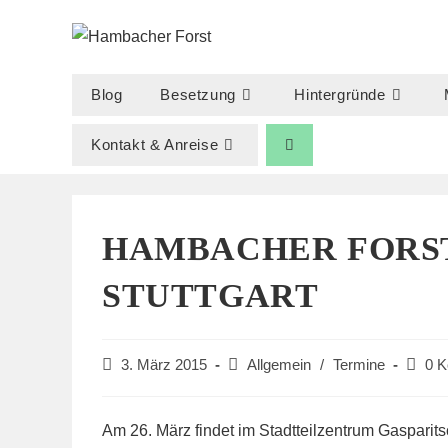
Zum
Inhalt
springen
Blog
Besetzung
Hintergründe
Kontakt & Anreise
HAMBACHER FORST
STUTTGART
Beitrag
Beitrags-
Beitra
3. März 2015
Allgemein
/
Termine
0 
veröffentlicht:
Kategorie:
Komme
Am 26. März findet im Stadtteilzentrum Gasparit