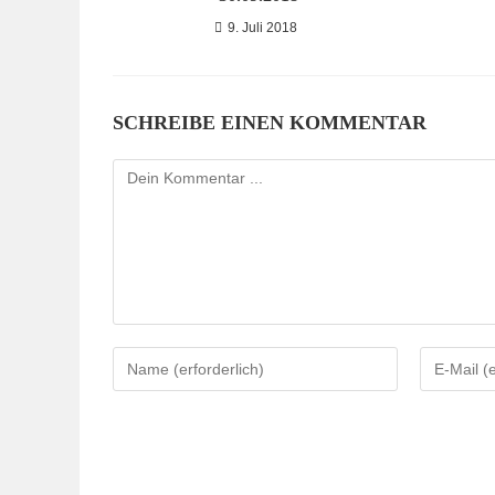
9. Juli 2018
SCHREIBE EINEN KOMMENTAR
Kommentieren
Gib
Gib
deinen
deine
Namen
E-
oder
Mail-
Benutzernamen
Adresse