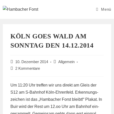
Zum
Inhalt
Menü
springen
KÖLN GOES WALD AM
SONNTAG DEN 14.12.2014
Beitrag
Beitrags-
10. Dezember 2014
Allgemein
veröffentlicht:
Kategorie:
Beitrags-
2 Kommentare
Kommentare:
Um 11:20 Uhr tref­fen wir uns di­rekt am Gleis der
S12 am S-​Bahn­hof Köln-​Eh­ren­feld. Er­ken­nungs­
zei­chen ist das „Ham­ba­cher Forst bleibt!“ Pla­kat. In
Buir wird der Rest um 12.​oo Uhr am Bahn­hof ein­
ge­sam­melt. Ge­mein­sam gehts dann erst ein­mal