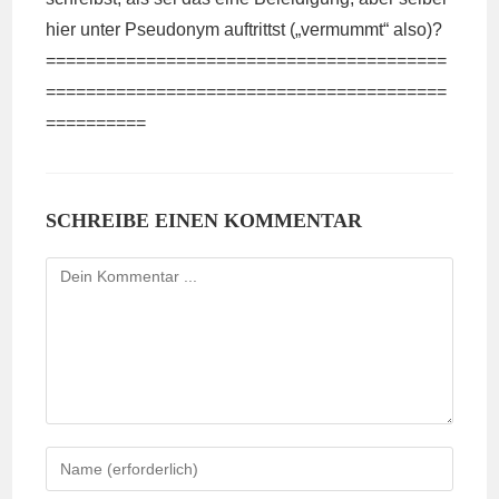
hier unter Pseudonym auftrittst („vermummt“ also)?
========================================
========================================
==========
SCHREIBE EINEN KOMMENTAR
Kommentieren
Gib
deinen