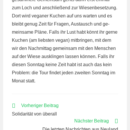
zum Loch und an­schlie­ßend zur Wie­sen­be­set­zung.
Dort wird vega­ner Ku­chen auf uns war­ten und es
bleibt genug Zeit für Fra­gen, Aus­tausch und ge­
mein­sa­me Pläne. Falls ihr Lust habt könnt ihr gerne
Ku­chen (am liebs­ten vegan) mit­brin­gen, mit dem
wir den Nach­mit­tag ge­mein­sam mit den Men­schen
auf der Wiese aus­klin­gen las­sen kön­nen. Falls ihr
die­sen Sonn­tag keine Zeit habt ist auch das kein
Pro­blem: die Tour fin­det jeden zwei­ten Sonn­tag im
Monat statt.
WEITERE
Vorheriger Beitrag
ARTIKEL
Solidarität von überall
ANSEHEN
Nächster Beitrag
Die letzten Nachrichten aus Neuland