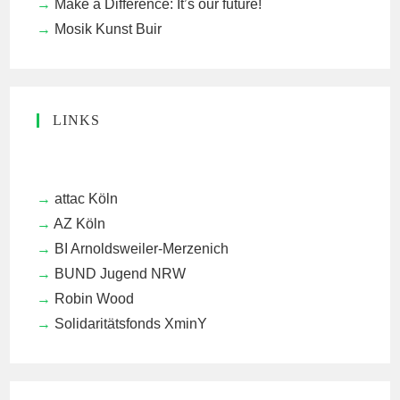
Make a Difference: It’s our future!
Mosik Kunst Buir
LINKS
attac Köln
AZ Köln
BI Arnoldsweiler-Merzenich
BUND Jugend NRW
Robin Wood
Solidaritätsfonds XminY