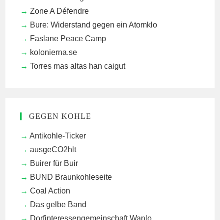
Zone A Défendre
Bure: Widerstand gegen ein Atomklo
Faslane Peace Camp
kolonierna.se
Torres mas altas han caigut
GEGEN KOHLE
Antikohle-Ticker
ausgeCO2hlt
Buirer für Buir
BUND Braunkohleseite
Coal Action
Das gelbe Band
Dorfinteressengemeinschaft Wanlo