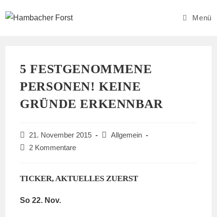
Zum
Inhalt
Menü
springen
5 FESTGENOMMENE
PERSONEN! KEINE
GRÜNDE ERKENNBAR
Beitrag
Beitrags-
21. November 2015
Allgemein
veröffentlicht:
Kategorie:
Beitrags-
2 Kommentare
Kommentare:
TICKER, AKTUELLES ZUERST
So 22. Nov.