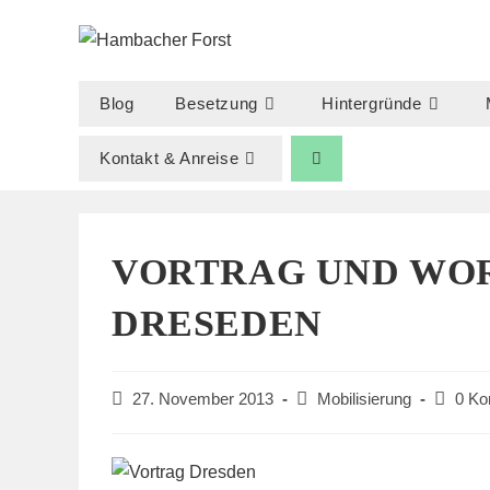
Zum
Inhalt
springen
Blog
Besetzung
Hintergründe
Kontakt & Anreise
VORTRAG UND WOR
DRESEDEN
Beitrag
Beitrags-
Beitrags
27. November 2013
Mobilisierung
0 K
veröffentlicht:
Kategorie:
Kommen