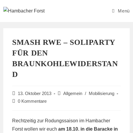
Zum
Inhalt
Menü
springen
SMASH RWE – SOLIPARTY
FÜR DEN
BRAUNKOHLEWIDERSTAN
D
Beitrag
Beitrags-
13. Oktober 2013
Allgemein
/
Mobilisierung
veröffentlicht:
Kategorie:
Beitrags-
0 Kommentare
Kommentare:
Rechtzeitig zur Rodungssaison im Hambacher
Forst wollen wir euch
am 18.10. in die Baracke in