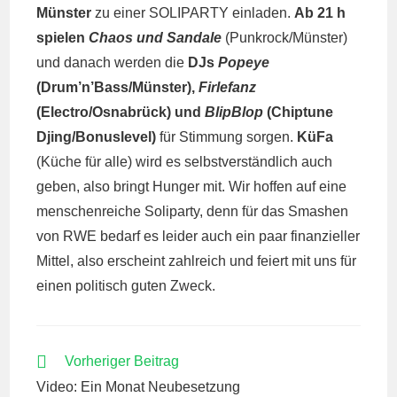
Münster
zu einer SOLIPARTY einladen.
Ab 21 h
spielen
Chaos und Sandale
(Punkrock/Münster)
und danach werden die
DJs
Popeye
(Drum’n’Bass/Münster),
Firlefanz
(Electro/Osnabrück) und
BlipBlop
(Chiptune
Djing/Bonuslevel)
für Stimmung sorgen.
KüFa
(Küche für alle) wird es selbstverständlich auch
geben, also bringt Hunger mit. Wir hoffen auf eine
menschenreiche Soliparty, denn für das Smashen
von RWE bedarf es leider auch ein paar finanzieller
Mittel, also erscheint zahlreich und feiert mit uns für
einen politisch guten Zweck.
WEITERE
Vorheriger Beitrag
ARTIKEL
Video: Ein Monat Neubesetzung
ANSEHEN