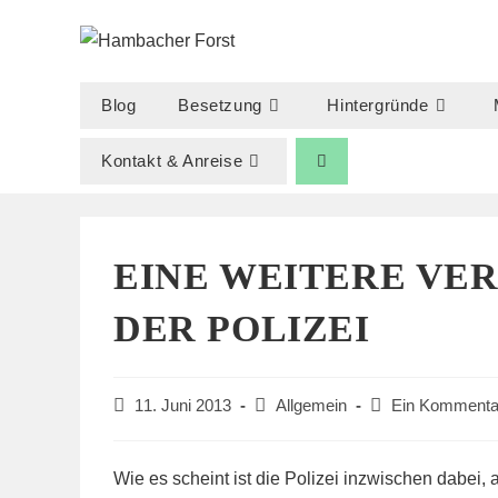
Zum
Inhalt
springen
Blog
Besetzung
Hintergründe
Kontakt & Anreise
EINE WEITERE VE
DER POLIZEI
Beitrag
Beitrags-
Beitrags-
11. Juni 2013
Allgemein
Ein Kommenta
veröffentlicht:
Kategorie:
Kommentare:
Wie es scheint ist die Polizei inzwischen dabei