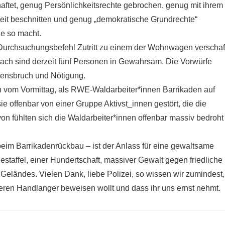
ftet, genug Persönlichkeitsrechte gebrochen, genug mit ihrem
heit beschnitten und genug „demokratische Grundrechte“
ne so macht.
Durchsuchungsbefehl Zutritt zu einem der Wohnwagen verschaf
nach sind derzeit fünf Personen in Gewahrsam. Die Vorwürfe
edensbruch und Nötigung.
ion vom Vormittag, als RWE-Waldarbeiter*innen Barrikaden auf
offenbar von einer Gruppe Aktivst_innen gestört, die die
n fühlten sich die Waldarbeiter*innen offenbar massiv bedroht
 beim Barrikadenrückbau – ist der Anlass für eine gewaltsame
estaffel, einer Hundertschaft, massiver Gewalt gegen friedliche
Geländes. Vielen Dank, liebe Polizei, so wissen wir zumindest,
eren Handlanger beweisen wollt und dass ihr uns ernst nehmt.