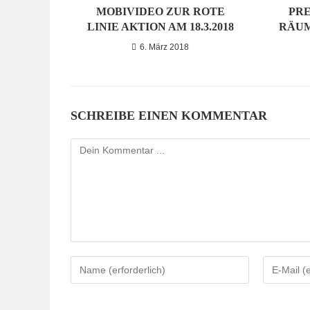
MOBIVIDEO ZUR ROTE
PRE
LINIE AKTION AM 18.3.2018
RÄU
6. März 2018
SCHREIBE EINEN KOMMENTAR
Kommentieren
Gib
Gib
deinen
deine
Namen
E-