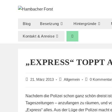
Zum
Inhalt
springen
Blog
Besetzung
Hintergründe
Kontakt & Anreise
„EXPRESS“ TOPPT 
Beitrag
Beitrags-
Beitrags-
21. März 2013
Allgemein
0 Kommentar
veröffentlicht:
Kategorie:
Kommentare:
Nachdem die Polizei schon ganz schön dreist is
Tageszeitungen – anzufangen zu räumen, und vor
„Express“ alles. Aus der Lüge der Polizei macht e