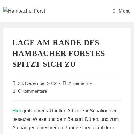
Zum
Inhalt
Menü
springen
LAGE AM RANDE DES
HAMBACHER FORSTES
SPITZT SICH ZU
Beitrag
Beitrags-
28. Dezember 2012
Allgemein
veröffentlicht:
Kategorie:
Beitrags-
0 Kommentare
Kommentare:
Hier
gibts einen aktuellen Artikel zur Situation der
besetzen Wiese und dem Bauamt Düren, und zum
Aufhängen eines neuen Banners heute auf dem