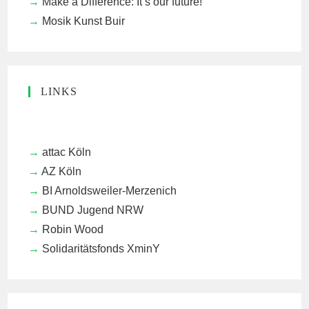
Make a Difference: It’s our future!
Mosik Kunst Buir
LINKS
attac Köln
AZ Köln
BI Arnoldsweiler-Merzenich
BUND Jugend NRW
Robin Wood
Solidaritätsfonds XminY