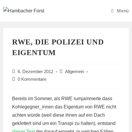
Zum
Inhalt
Menü
springen
RWE, DIE POLIZEI UND
EIGENTUM
Beitrag
Beitrags-
6. Dezember 2012
Allgemein
veröffentlicht:
Kategorie:
Beitrags-
0 Kommentare
Kommentare:
Bereits im Sommer, als RWE rumjammerte dass
Kohlegegner_innen das Eigentum von RWE nicht
achten würde (weil diese ihnen auf ein Dach
geklettert sind um ein Transpi zu halten), entstand
dieser Text
der darauf eingeht, in welchen Fällen