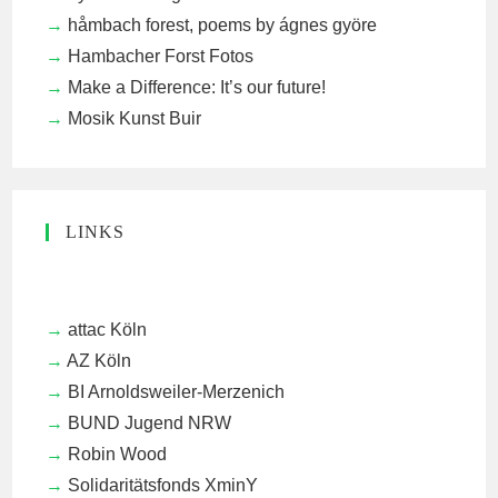
håmbach forest, poems by ágnes györe
Hambacher Forst Fotos
Make a Difference: It’s our future!
Mosik Kunst Buir
LINKS
attac Köln
AZ Köln
BI Arnoldsweiler-Merzenich
BUND Jugend NRW
Robin Wood
Solidaritätsfonds XminY