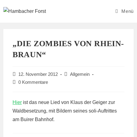
Zum
Inhalt
Menü
springen
„DIE ZOMBIES VON RHEIN-
BRAUN“
Beitrag
Beitrags-
12. November 2012
Allgemein
veröffentlicht:
Kategorie:
Beitrags-
0 Kommentare
Kommentare:
Hier
ist das neue Lied von Klaus der Geiger zur
Waldbesetzung, mit Bildern seines soli-Auftrittes
am Buirer Bahnhof.