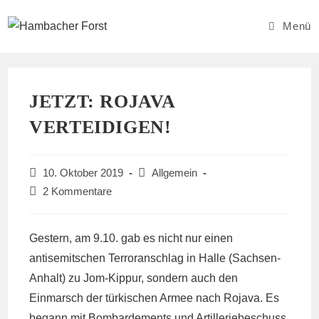
Zum
Inhalt
Menü
springen
JETZT: ROJAVA
VERTEIDIGEN!
Beitrag
Beitrags-
10. Oktober 2019
Allgemein
veröffentlicht:
Kategorie:
Beitrags-
2 Kommentare
Kommentare:
Gestern, am 9.10. gab es nicht nur einen
antisemitschen Terroranschlag in Halle (Sachsen-
Anhalt) zu Jom-Kippur, sondern auch den
Einmarsch der türkischen Armee nach Rojava. Es
begann mit Bombardements und Artilleriebeschuss