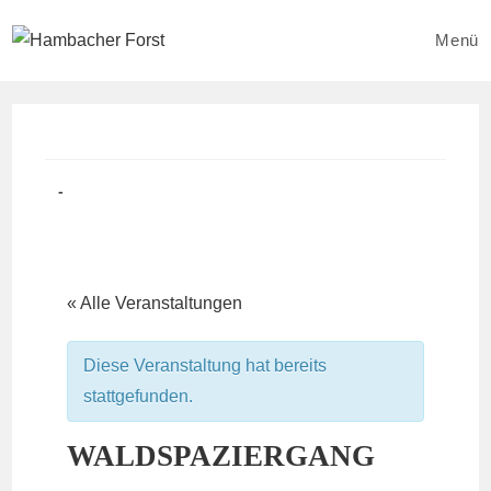
Zum
Inhalt
Menü
springen
Beitrag
Beitrags-
veröffentlicht:
Kategorie:
« Alle Veranstaltungen
Diese Veranstaltung hat bereits
stattgefunden.
WALDSPAZIERGANG