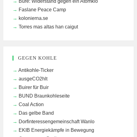
Bure: Widerstand gegen ein Atomklo
Faslane Peace Camp
kolonierna.se
Torres mas altas han caigut
GEGEN KOHLE
Antikohle-Ticker
ausgeCO2hlt
Buirer für Buir
BUND Braunkohleseite
Coal Action
Das gelbe Band
Dorfinteressengemeinschaft Wanlo
EKIB
Energiekämpfe in Bewegung