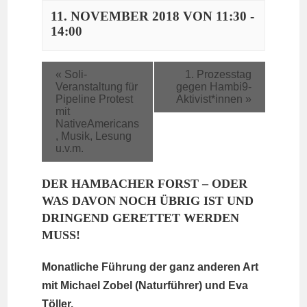
11. NOVEMBER 2018 VON 11:30
-
14:00
«
Soli-
1. Prozesstag
Veranstaltung für
gegen Hambi9-
Pipeline Protest
Aktivist*innen
»
mit
NativeAmericans
, Musik, Lesung
u.v.m.
DER HAMBACHER FORST – ODER
WAS DAVON NOCH ÜBRIG IST UND
DRINGEND GERETTET WERDEN
MUSS!
Monatliche Führung der ganz anderen Art
mit Michael Zobel (Naturführer) und Eva
Töller.