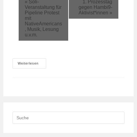
«
Soli-
1. Prozesstag
Veranstaltung für
gegen Hambi9-
Pipeline Protest
Aktivist*innen
»
mit
NativeAmericans
, Musik, Lesung
u.v.m.
Waldspaziergang
Weiterlesen
Search
this
website