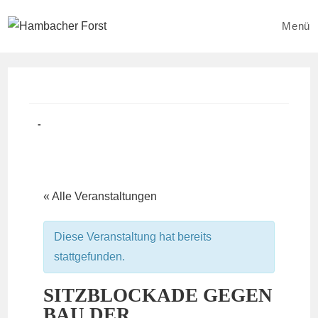
Zum
Inhalt
Menü
springen
Beitrag
Beitrags-
veröffentlicht:
Kategorie:
« Alle Veranstaltungen
Diese Veranstaltung hat bereits
stattgefunden.
SITZBLOCKADE GEGEN
BAU DER