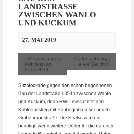
LANDSTRASSE Z
WISCHEN WANLO U
ND KUCKUM
27. MAI 2019
«
Prozess gegen
Gartenlaubengat
Aktivisten am
e vor Gericht
»
17.05.2019
Sitzblockade gegen den schon begonnenen
Bau der Landstraße L354n zwischen Wanlo
und Kuckum, denn RWE missachtet den
Kohleausstieg mit Baubeginn dieser neuen
Grubenrandstraße. Die Straße wird nur
benötigt, wenn weitere Dörfer für die darunter
liegende Braunkohle zerstört werden. Unter