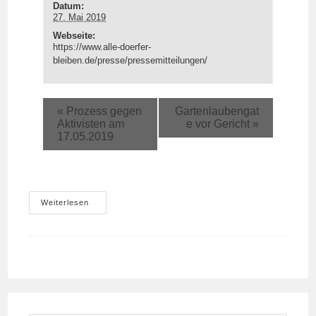
Datum:
27. Mai 2019
Webseite:
https://www.alle-doerfer-
bleiben.de/presse/pressemitteilungen/
«
Prozess gegen
Gartenlaubengat
Aktivisten am
e vor Gericht
»
17.05.2019
Sitzblockade
Weiterlesen
Gegen
Bau
Der
Landstraße
Zwischen
Wanlo
Und
Kuckum