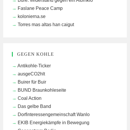
Bure: Widerstand gegen ein Atomklo
Faslane Peace Camp
kolonierna.se
Torres mas altas han caigut
GEGEN KOHLE
Antikohle-Ticker
ausgeCO2hlt
Buirer für Buir
BUND Braunkohleseite
Coal Action
Das gelbe Band
Dorfinteressengemeinschaft Wanlo
EKIB
Energiekämpfe in Bewegung