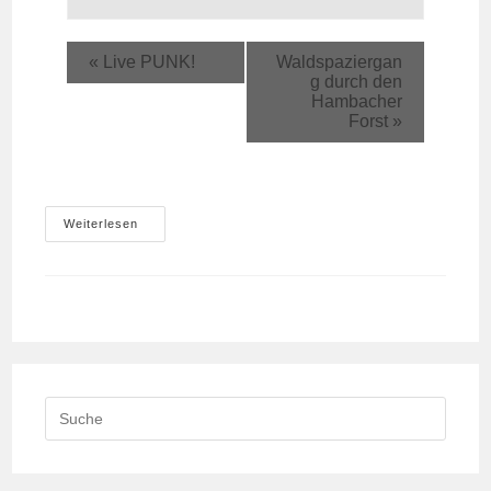
«
Live PUNK!
Waldspaziergan
g durch den
Hambacher
Forst
»
Rote
Weiterlesen
Linie
Aktion
Am
Tagebau
Hambach
Search
this
website