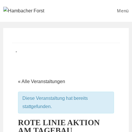
Zum
Inhalt
Menü
springen
Beitrag
Beitrags-
veröffentlicht:
Kategorie:
« Alle Veranstaltungen
Diese Veranstaltung hat bereits
stattgefunden.
ROTE LINIE AKTION
AM TAGEBAU