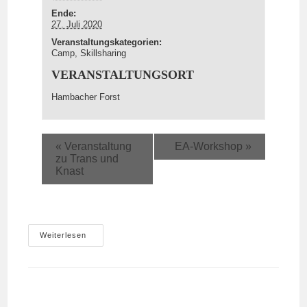
Ende:
27. Juli 2020
Veranstaltungskategorien:
Camp
,
Skillsharing
VERANSTALTUNGSORT
Hambacher Forst
«
Veranstaltung
EA-Workshop
»
zu Trans und
Knast
DIY&Action
Weiterlesen
Camp
15.-27.Juli