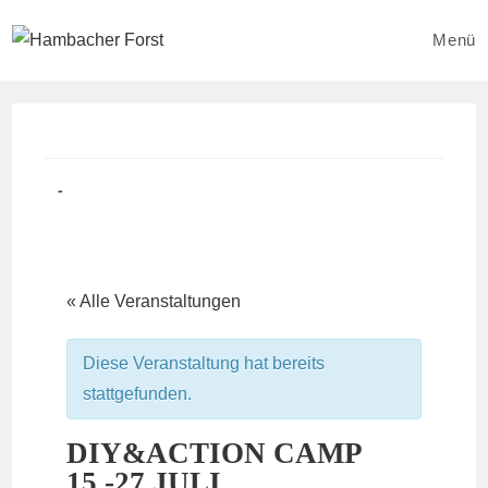
Zum
Inhalt
Menü
springen
Beitrag
Beitrags-
veröffentlicht:
Kategorie:
« Alle Veranstaltungen
Diese Veranstaltung hat bereits
stattgefunden.
DIY&ACTION CAMP
15.-27.JULI