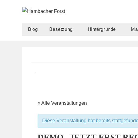
Zum
Inhalt
springen
Blog
Besetzung
Hintergründe
Ma
Beitrag
Beitrags-
veröffentlicht:
Kategorie:
« Alle Veranstaltungen
Diese Veranstaltung hat bereits stattgefund
DEMO „JETZT ERST RE