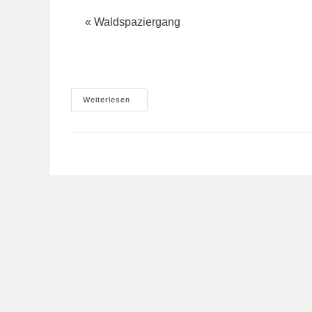
«
Waldspaziergang
Demo
Weiterlesen
„Jetzt
Erst
Recht!“