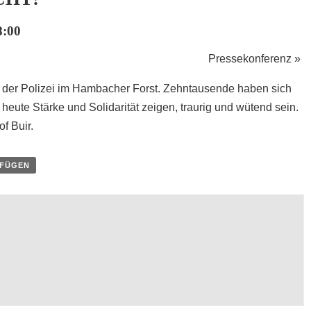
8:00
Pressekonferenz
»
 der Polizei im
Hambacher Forst
. Zehntausende haben sich
eute Stärke und Solidarität zeigen, traurig und wütend sein.
f Buir.
UFÜGEN