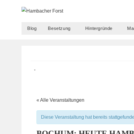
Zum
Inhalt
springen
Blog
Besetzung
Hintergründe
Ma
Beitrag
Beitrags-
veröffentlicht:
Kategorie:
« Alle Veranstaltungen
Diese Veranstaltung hat bereits stattgefund
BOCHUM: HEUTE HAMB