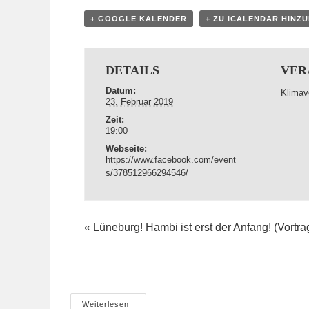
+ GOOGLE KALENDER
+ ZU ICALENDAR HINZ
DETAILS
VER
Datum:
Klimav
23. Februar 2019
Zeit:
19:00
Webseite:
https://www.facebook.com/event
s/378512966294546/
«
Lüneburg! Hambi ist erst der Anfang! (Vortra
Bochum:
Weiterlesen